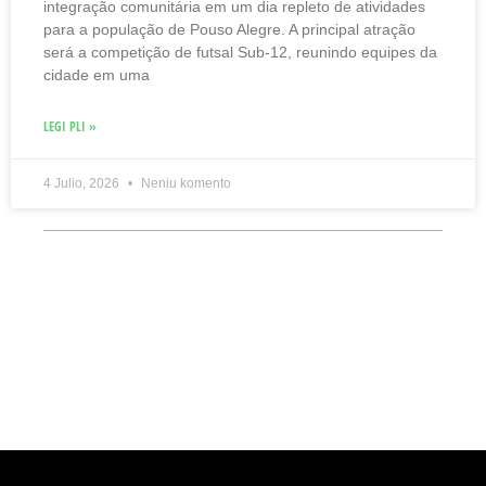
integração comunitária em um dia repleto de atividades
para a população de Pouso Alegre. A principal atração
será a competição de futsal Sub-12, reunindo equipes da
cidade em uma
LEGI PLI »
4 Julio, 2026
Neniu komento