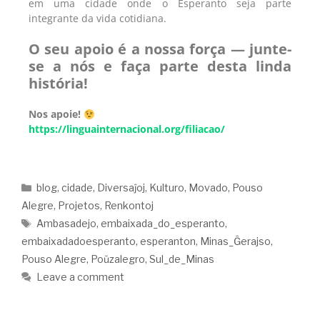
em uma cidade onde o Esperanto seja parte
integrante da vida cotidiana.
O seu apoio é a nossa força — junte-
se a nós e faça parte desta linda
história!
Nos apoie!
https://linguainternacional.org/filiacao/
blog
,
cidade
,
Diversaĵoj
,
Kulturo
,
Movado
,
Pouso
Alegre
,
Projetos
,
Renkontoj
Ambasadejo
,
embaixada_do_esperanto
,
embaixadadoesperanto
,
esperanton
,
Minas_Ĝerajso
,
Pouso Alegre
,
Poŭzalegro
,
Sul_de_Minas
Leave a comment