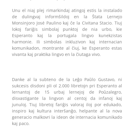
Unu el niaj plej rimarkindaj atingoj estis la instalado
de dulingvaj informŝildoj en la Ŝtata Lernejo
Monsinjoro José Paulino kaj ĉe la Civitana Stacio. Tiuj
lokoj fariĝis simbolaj punktoj de nia urbo, kie
Esperanto kaj la portugala lingvo kunekzistas
harmonie. Ili simbolas inkluzivon kaj internacian
komunikadon, montrante al ĉiuj, ke Esperanto estas
vivanta kaj praktika lingvo en la ĉiutaga vivo.
Danke al la subteno de la Leĝo Paŭlo Gustavo, ni
sukcesis disdoni pli ol 2.000 libretojn pri Esperanto al
lernantoj de 15 urbaj lernejoj de Poŭzalegro,
disvastigante la lingvon al centoj da infanoj kaj
junuloj. Tiuj libretoj fariĝis valoraj iloj por edukado,
inspiro kaj kultura interŝanĝo, helpante al la nova
generacio malkovri la ideon de internacia komunikado
kaj paco.