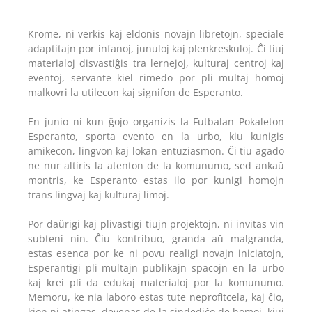
Krome, ni verkis kaj eldonis novajn libretojn, speciale
adaptitajn por infanoj, junuloj kaj plenkreskuloj. Ĉi tiuj
materialoj disvastiĝis tra lernejoj, kulturaj centroj kaj
eventoj, servante kiel rimedo por pli multaj homoj
malkovri la utilecon kaj signifon de Esperanto.
En junio ni kun ĝojo organizis la Futbalan Pokaleton
Esperanto, sporta evento en la urbo, kiu kunigis
amikecon, lingvon kaj lokan entuziasmon. Ĉi tiu agado
ne nur altiris la atenton de la komunumo, sed ankaŭ
montris, ke Esperanto estas ilo por kunigi homojn
trans lingvaj kaj kulturaj limoj.
Por daŭrigi kaj plivastigi tiujn projektojn, ni invitas vin
subteni nin. Ĉiu kontribuo, granda aŭ malgranda,
estas esenca por ke ni povu realigi novajn iniciatojn,
Esperantigi pli multajn publikajn spacojn en la urbo
kaj krei pli da edukaj materialoj por la komunumo.
Memoru, ke nia laboro estas tute neprofitcela, kaj ĉio,
kion ni atingas, devenas de la sindediĉo de homoj, kiuj