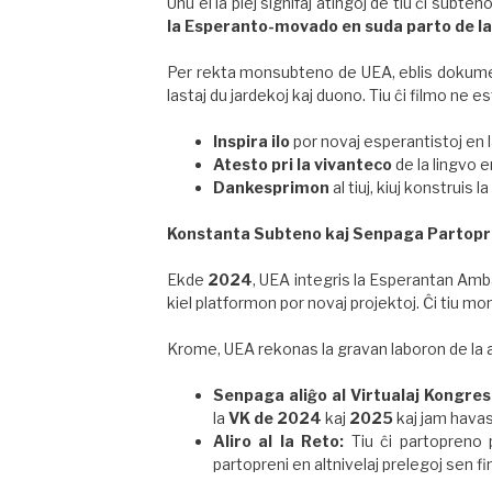
Unu el la plej signifaj atingoj de tiu ĉi subte
la Esperanto-movado en suda parto de la
Per rekta monsubteno de UEA, eblis dokumenti 
lastaj du jardekoj kaj duono. Tiu ĉi filmo ne es
Inspira ilo
por novaj esperantistoj en l
Atesto pri la vivanteco
de la lingvo e
Dankesprimon
al tiuj, kiuj konstrui
Konstanta Subteno kaj Senpaga Partop
Ekde
2024
, UEA integris la Esperantan Amb
kiel platformon por novaj projektoj. Ĉi tiu m
Krome, UEA rekonas la gravan laboron de la 
Senpaga aliĝo al Virtualaj Kongres
la
VK de 2024
kaj
2025
kaj jam havas
Aliro al la Reto:
Tiu ĉi partopreno p
partopreni en altnivelaj prelegoj sen f