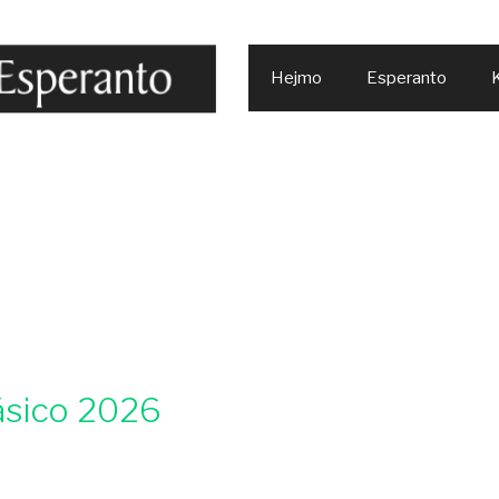
Hejmo
Esperanto
K
ásico 2026