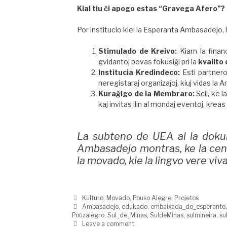
Kial tiu ĉi apogo estas “Gravega Afero”?
Por institucio kiel la Esperanta Ambasadejo, 
Stimulado de Kreivo:
Kiam la financ
gvidantoj povas fokusiĝi pri la
kvalito
Institucia Kredindeco:
Esti partnero 
neregistaraj organizaĵoj, kiuj vidas la
Kuraĝigo de la Membraro:
Scii, ke 
kaj invitas ilin al mondaj eventoj, kre
La subteno de UEA al la doku
Ambasadejo montras, ke la centr
la movado, kie la lingvo vere viva
Kulturo
,
Movado
,
Pouso Alegre
,
Projetos
Ambasadejo
,
edukado
,
embaixada_do_esperanto
Poŭzalegro
,
Sul_de_Minas
,
SuldeMinas
,
sulmineira
,
su
Leave a comment