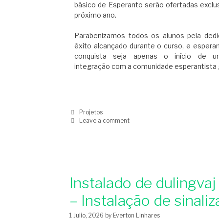
básico de Esperanto serão ofertadas excl
próximo ano.
Parabenizamos todos os alunos pela dedi
êxito alcançado durante o curso, e esper
conquista seja apenas o início de u
integração com a comunidade esperantista g
Projetos
Leave a comment
Instalado de dulingvaj
– Instalação de sinali
1 Julio, 2026
by
Everton Linhares