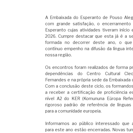
A Embaixada do Esperanto de Pouso Aleg
com grande satisfação, o encerramento
Esperanto cujas atividades tiveram iníci
2026. Cumpre destacar que esta já é a s
formada no decorrer deste ano, o que
contínuo empenho na difusão da língua int
nossa região.
Os encontros foram realizados de forma p
dependências do Centro Cultural Cleo
Fernandes e na própria sede da Embaixada 
Com a conclusão deste ciclo, os formando
a receber a certificação de proficiência e
nível A2 do KER (Komununa Eŭropa Refer
rigoroso padrão de referência de línguas
para a comunidade europeia.
Informamos ao público interessado que a
para este ano estão encerradas. Novas tu