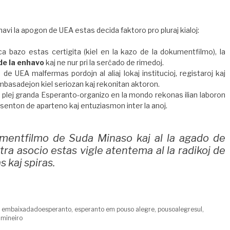
havi la apogon de UEA estas decida faktoro pro pluraj kialoj:
a bazo estas certigita (kiel en la kazo de la dokumentfilmo), la
 de la enhavo
kaj ne nur pri la serĉado de rimedoj.
de UEA malfermas pordojn al aliaj lokaj institucioj, registaroj kaj
 Ambasadejon kiel seriozan kaj rekonitan aktoron.
la plej granda Esperanto-organizo en la mondo rekonas ilian laboron
as senton de aparteno kaj entuziasmon inter la anoj.
mentfilmo de Suda Minaso kaj al la agado de
a asocio estas vigle atentema al la radikoj de
s kaj spiras.
,
embaixadadoesperanto
,
esperanto em pouso alegre
,
pousoalegresul
,
lmineiro