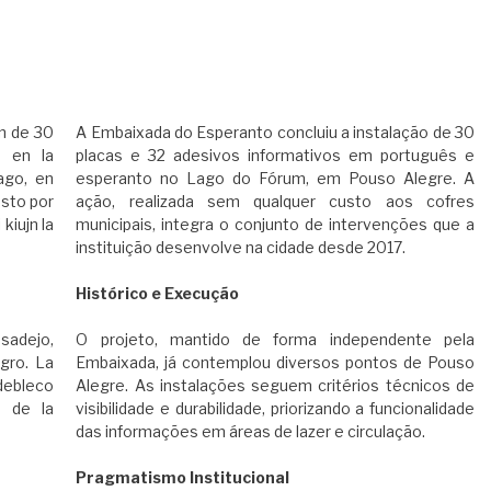
on de 30
A Embaixada do Esperanto concluiu a instalação de 30
n en la
placas e 32 adesivos informativos em português e
ago, en
esperanto no Lago do Fórum, em Pouso Alegre. A
osto por
ação, realizada sem qualquer custo aos cofres
kiujn la
municipais, integra o conjunto de intervenções que a
instituição desenvolve na cidade desde 2017.
​Histórico e Execução
sadejo,
​O projeto, mantido de forma independente pela
gro. La
Embaixada, já contemplou diversos pontos de Pouso
idebleco
Alegre. As instalações seguem critérios técnicos de
n de la
visibilidade e durabilidade, priorizando a funcionalidade
das informações em áreas de lazer e circulação.
​Pragmatismo Institucional