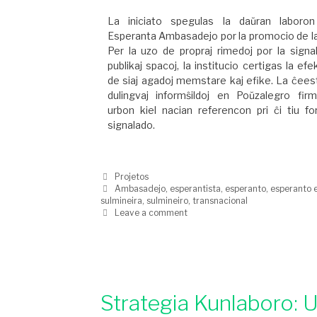
La iniciato spegulas la daŭran laboro
Esperanta Ambasadejo por la promocio de la
Per la uzo de propraj rimedoj por la sign
publikaj spacoj, la institucio certigas la efe
de siaj agadoj memstare kaj efike. La ĉees
dulingvaj informŝildoj en Poŭzalegro firm
urbon kiel nacian referencon pri ĉi tiu f
signalado.
Projetos
Ambasadejo
,
esperantista
,
esperanto
,
esperanto 
sulmineira
,
sulmineiro
,
transnacional
Leave a comment
Strategia Kunlaboro: