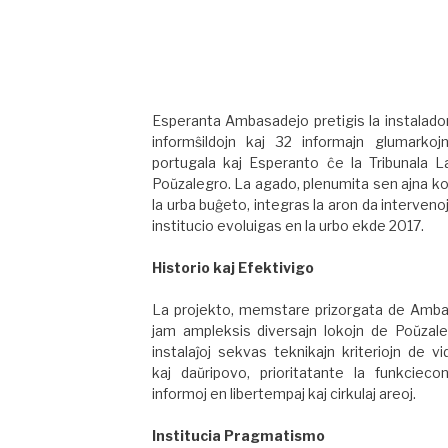
Esperanta Ambasadejo pretigis la instalad
informŝildojn kaj 32 informajn glumarkoj
portugala kaj Esperanto ĉe la Tribunala L
Poŭzalegro. La agado, plenumita sen ajna k
la urba buĝeto, integras la aron da intervenoj 
institucio evoluigas en la urbo ekde 2017.
Historio kaj Efektivigo
La projekto, memstare prizorgata de Amba
jam ampleksis diversajn lokojn de Poŭzale
instalaĵoj sekvas teknikajn kriteriojn de v
kaj daŭripovo, prioritatante la funkcieco
informoj en libertempaj kaj cirkulaj areoj.
Institucia Pragmatismo