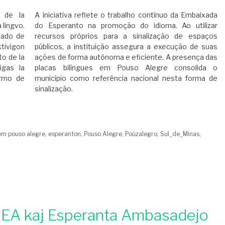
n de la
​A iniciativa reflete o trabalho contínuo da Embaixada
 lingvo.
do Esperanto na promoção do idioma. Ao utilizar
alado de
recursos próprios para a sinalização de espaços
ktivigon
públicos, a instituição assegura a execução de suas
to de la
ações de forma autônoma e eficiente. A presença das
igas la
placas bilíngues em Pouso Alegre consolida o
ormo de
município como referência nacional nesta forma de
sinalização.
em pouso alegre
,
esperanton
,
Pouso Alegre
,
Poŭzalegro
,
Sul_de_Minas
,
 UEA kaj Esperanta Ambasadejo