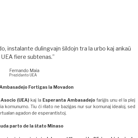
 instalante dulingvajn ŝildojn tra la urbo kaj ankaŭ
 UEA fiere subtenas.”
Fernando Maia
Prezidanto UEA
 Ambasadejo Fortigas la Movadon
-Asocio (UEA)
kaj la
Esperanta Ambasadejo
fariĝis unu el la plej
nia komunumo. Tiu ĉi rilato ne baziĝas nur sur komunaj idealoj, sed
 virtualan agadon de esperantistoj.
uda parto de la ŝtato Minaso