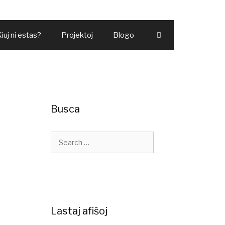
iuj ni estas?
Projektoj
Blogo
Busca
Lastaj afiŝoj