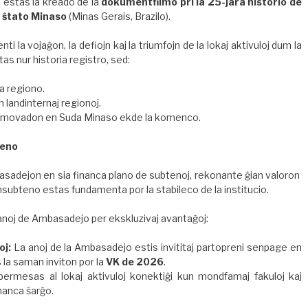
no estas la kreado de la
dokumentfilmo pri la 25-jara historio de
 ŝtato Minaso
(Minas Gerais, Brazilo).
la vojaĝon, la defiojn kaj la triumfojn de la lokaj aktivuloj dum la
tas nur historia registro, sed:
a regiono.
n landinternaj regionoj.
s la movadon en Suda Minaso ekde la komenco.
reno
asadejon en sia financa plano de subtenoj, rekonante ĝian valoron
onsubteno estas fundamenta por la stabileco de la institucio.
anoj de Ambasadejo per ekskluzivaj avantaĝoj:
oj:
La anoj de la Ambasadejo estis invititaj partopreni senpage en
 la saman inviton por la
VK de 2026
.
ermesas al lokaj aktivuloj konektiĝi kun mondfamaj fakuloj kaj
inanca ŝarĝo.