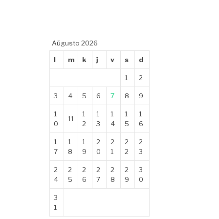
Aŭgusto 2026
l
m
k
ĵ
v
s
d
1
2
3
4
5
6
7
8
9
1
1
1
1
1
1
11
0
2
3
4
5
6
1
1
1
2
2
2
2
7
8
9
0
1
2
3
2
2
2
2
2
2
3
4
5
6
7
8
9
0
3
1