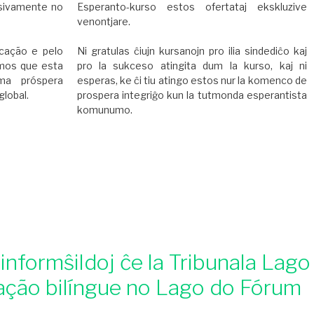
usivamente no
Esperanto-kurso estos ofertataj ekskluzive
venontjare.
cação e pelo
Ni gratulas ĉiujn kursanojn pro ilia sindediĉo kaj
amos que esta
pro la sukceso atingita dum la kurso, kaj ni
ma próspera
esperas, ke ĉi tiu atingo estos nur la komenco de
lobal.
prospera integriĝo kun la tutmonda esperantista
komunumo.
 informŝildoj ĉe la Tribunala Lago
zação bilíngue no Lago do Fórum