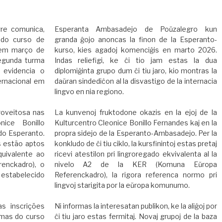
re comunica,
Esperanta Ambasadejo de Poŭzalegro kun
 do curso de
granda ĝojo anoncas la finon de la Esperanto-
o em março de
kurso, kies agadoj komenciĝis en marto 2026.
egunda turma
Indas reliefigi, ke ĉi tio jam estas la dua
 evidencia o
diplomiĝinta grupo dum ĉi tiu jaro, kio montras la
ernacional em
daŭran sindediĉon al la disvastigo de la internacia
lingvo en nia regiono.
roveitosa nas
La kunvenoj fruktodone okazis en la ejoj de la
nice Bonillo
Kulturcentro Cleonice Bonillo Fernandes kaj en la
do Esperanto.
propra sidejo de la Esperanto-Ambasadejo. Per la
s estão aptos
konkludo de ĉi tiu ciklo, la kursfinintoj estas pretaj
quivalente ao
ricevi atestilon pri lingroregado ekvivalenta al la
enckadro), o
nivelo A2 de la KER (Komuna Eŭropa
 estabelecido
Referenckadro), la rigora referenca normo pri
lingvoj starigita por la eŭropa komunumo.
s inscrições
Ni informas la interesatan publikon, ke la aliĝoj por
rmas do curso
ĉi tiu jaro estas fermitaj. Novaj grupoj de la baza