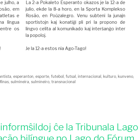
 julho, a
La 2-a Pokaleto Esperanto okazos je la 12-a de
Rosão, em
julio, ekde la 8-a horo, en la Sporta Komplekso
atletas e
Rosão, en Poŭzalegro. Venu subteni la junajn
a língua
sportistojn kaj konatiĝi pli pri la propono de
 entre os
lingvo celita al komunikado kaj interŝanĝo inter
la popoloj.
!
Je la 12-a estos nia Ago-Tago!
antista
,
esperanton
,
esporte
,
futebol
,
futsal
,
internacional
,
kulturo
,
kunveno
,
Minas
,
sulmineira
,
sulmineiro
,
transnacional
 informŝildoj ĉe la Tribunala Lago
zação bilíngue no Lago do Fórum