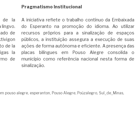
​Pragmatismo Institucional
n de la
​A iniciativa reflete o trabalho contínuo da Embaixada
 lingvo.
do Esperanto na promoção do idioma. Ao utilizar
alado de
recursos próprios para a sinalização de espaços
ktivigon
públicos, a instituição assegura a execução de suas
to de la
ações de forma autônoma e eficiente. A presença das
igas la
placas bilíngues em Pouso Alegre consolida o
ormo de
município como referência nacional nesta forma de
sinalização.
em pouso alegre
,
esperanton
,
Pouso Alegre
,
Poŭzalegro
,
Sul_de_Minas
,