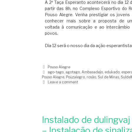
A 2ª Taça Esperanto acontecerá no dia 12 de
partir das 8h, no Complexo Esportivo do 
Pouso Alegre. Venha prestigiar os jovens 
conhecer mais sobre a proposta de um
voltada à comunicação e ao intercâmbio
povos.
Dia 12 será o nosso dia da ação esperantista
Pouso Alegre
ago-tago
,
agotago
,
Ambasadejo
,
edukado
,
esper
Pouso Alegre
,
Poŭzalegro
,
rosão
,
Sul de Minas
,
Sulde
Leave a comment
Instalado de dulingvaj
– Instalação de sinali