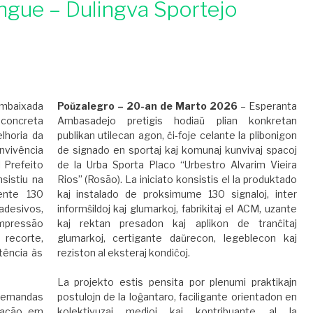
íngue – Dulingva Sportejo
mbaixada
Poŭzalegro – 20-an de Marto 2026
– Esperanta
 concreta
Ambasadejo pretigis hodiaŭ plian konkretan
elhoria da
publikan utilecan agon, ĉi-foje celante la plibonigon
nvivência
de signado en sportaj kaj komunaj kunvivaj spacoj
 Prefeito
de la Urba Sporta Placo “Urbestro Alvarim Vieira
nsistiu na
Rios” (Rosão). La iniciato konsistis el la produktado
ente 130
kaj instalado de proksimume 130 signaloj, inter
esivos,
informŝildoj kaj glumarkoj, fabrikitaj el ACM, uzante
impressão
kaj rektan presadon kaj aplikon de tranĉitaj
 recorte,
glumarkoj, certigante daŭrecon, legeblecon kaj
stência às
reziston al eksteraj kondiĉoj.
La projekto estis pensita por plenumi praktikajn
demandas
postulojn de la loĝantaro, faciligante orientadon en
ntação em
kolektivuzaj medioj kaj kontribuante al la