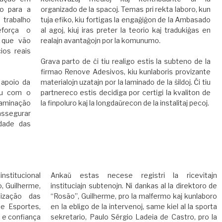
do para a
organizado de la spacoj. Temas pri rekta laboro, kun
 trabalho
tuja efiko, kiu fortigas la engaĝiĝon de la Ambasado
eforça o
al agoj, kiuj iras preter la teorio kaj tradukiĝas en
 que vão
realajn avantaĝojn por la komunumo.
ios reais
Grava parto de ĉi tiu realigo estis la subteno de la
firmao Renove Adesivos, kiu kunlaboris provizante
 apoio da
materialojn uzatajn por la laminado de la ŝildoj. Ĉi tiu
ou com o
partnereco estis decidiga por certigi la kvaliton de
laminação
la finpoluro kaj la longdaŭrecon de la instalitaj pecoj.
 assegurar
dade das
nstitucional
Ankaŭ estas necese registri la ricevitajn
, Guilherme,
instituciajn subtenojn. Ni dankas al la direktoro de
lização das
“Rosão”, Guilherme, pro la malfermo kaj kunlaboro
e Esportes,
en la ebligo de la intervenoj, same kiel al la sporta
 e confiança
sekretario, Paulo Sérgio Ladeia de Castro, pro la