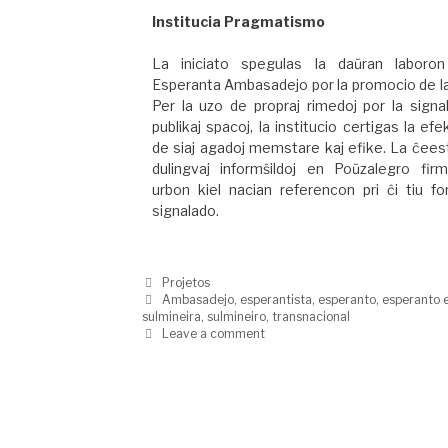
Institucia Pragmatismo
La iniciato spegulas la daŭran laboro
Esperanta Ambasadejo por la promocio de la
Per la uzo de propraj rimedoj por la sign
publikaj spacoj, la institucio certigas la efe
de siaj agadoj memstare kaj efike. La ĉees
dulingvaj informŝildoj en Poŭzalegro firm
urbon kiel nacian referencon pri ĉi tiu f
signalado.
Projetos
Ambasadejo
,
esperantista
,
esperanto
,
esperanto 
sulmineira
,
sulmineiro
,
transnacional
Leave a comment