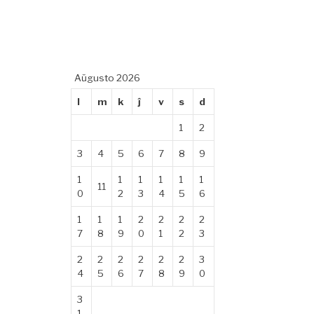
Aŭgusto 2026
l
m
k
ĵ
v
s
d
1
2
3
4
5
6
7
8
9
1
1
1
1
1
1
11
0
2
3
4
5
6
1
1
1
2
2
2
2
7
8
9
0
1
2
3
2
2
2
2
2
2
3
4
5
6
7
8
9
0
3
1