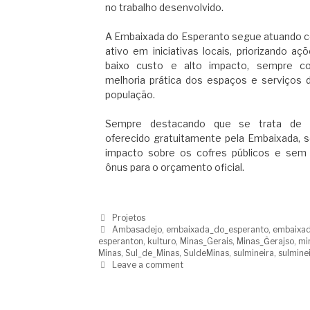
no trabalho desenvolvido.
A Embaixada do Esperanto segue atuando 
ativo em iniciativas locais, priorizando aç
baixo custo e alto impacto, sempre 
melhoria prática dos espaços e serviços d
população.
Sempre destacando que se trata de 
oferecido gratuitamente pela Embaixada, 
impacto sobre os cofres públicos e sem
ônus para o orçamento oficial.
Projetos
Ambasadejo
,
embaixada_do_esperanto
,
embaixa
esperanton
,
kulturo
,
Minas_Gerais
,
Minas_Ĝerajso
,
mi
Minas
,
Sul_de_Minas
,
SuldeMinas
,
sulmineira
,
sulmine
Leave a comment