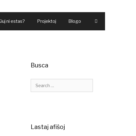
iuj ni estas?
Projektoj
Blogo
Busca
Lastaj afiŝoj