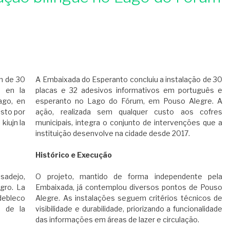
on de 30
A Embaixada do Esperanto concluiu a instalação de 30
n en la
placas e 32 adesivos informativos em português e
ago, en
esperanto no Lago do Fórum, em Pouso Alegre. A
osto por
ação, realizada sem qualquer custo aos cofres
kiujn la
municipais, integra o conjunto de intervenções que a
instituição desenvolve na cidade desde 2017.
​Histórico e Execução
sadejo,
​O projeto, mantido de forma independente pela
gro. La
Embaixada, já contemplou diversos pontos de Pouso
idebleco
Alegre. As instalações seguem critérios técnicos de
n de la
visibilidade e durabilidade, priorizando a funcionalidade
das informações em áreas de lazer e circulação.