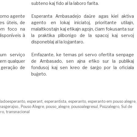
subteno kaj fido al la laboro farita.
como agente
Esperanta Ambasadejo daŭre agas kiel aktiva
ões úteis, de
agento en lokaj iniciatoj, prioritante utilajn,
com foco na
malaltkostajn kaj efikajn agojn, ĉiam fokusanta sur
isponíveis à
la praktika plibonigo de la spacoj kaj servoj
disponeblaj al la loĝantaro.
um serviço
Emfazante, ke temas pri servo ofertita senpage
sem qualquer
de Ambasado, sen ajna efiko sur la publikaj
 geração de
fondusoj kaj sen kreo de ŝarĝo por la oficiala
buĝeto.
dadoesperanto
,
esperant
,
esperantista
,
esperanto
,
esperanto em pouso alegre
,
nasĝerajso.
,
Pouso Alegre
,
pouso_alegre
,
pousoalegresul
,
Poŭzalegro
,
Sul de
iro
,
transnacional