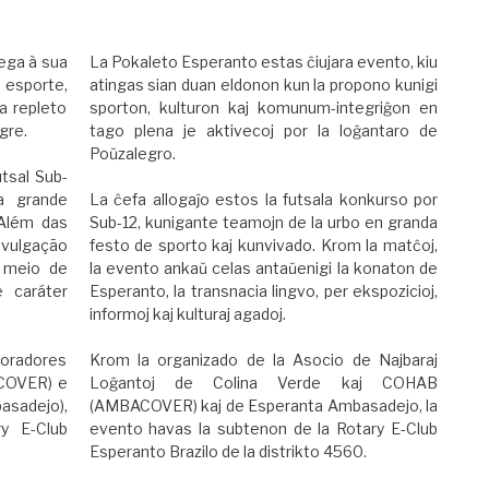
ega à sua
La Pokaleto Esperanto estas ĉiujara evento, kiu
esporte,
atingas sian duan eldonon kun la propono kunigi
a repleto
sporton, kulturon kaj komunum-integriĝon en
gre.
tago plena je aktivecoj por la loĝantaro de
Poŭzalegro.
tsal Sub-
a grande
La ĉefa allogaĵo estos la futsala konkurso por
 Além das
Sub-12, kunigante teamojn de la urbo en granda
ivulgação
festo de sporto kaj kunvivado. Krom la matĉoj,
r meio de
la evento ankaŭ celas antaŭenigi la konaton de
e caráter
Esperanto, la transnacia lingvo, per ekspozicioj,
informoj kaj kulturaj agadoj.
Moradores
Krom la organizado de la Asocio de Najbaraj
ACOVER) e
Loĝantoj de Colina Verde kaj COHAB
asadejo),
(AMBACOVER) kaj de Esperanta Ambasadejo, la
y E-Club
evento havas la subtenon de la Rotary E-Club
Esperanto Brazilo de la distrikto 4560.