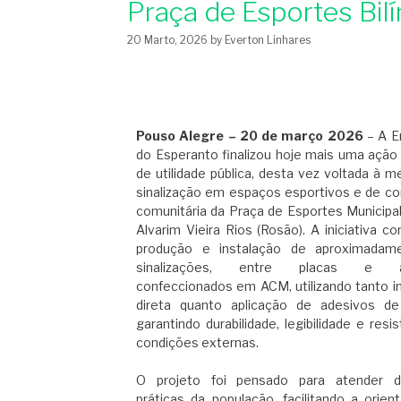
Praça de Esportes Bil
20 Marto, 2026
by
Everton Linhares
Pouso Alegre – 20 de março 2026
– A E
do Esperanto finalizou hoje mais uma ação
de utilidade pública, desta vez voltada à m
sinalização em espaços esportivos e de co
comunitária da Praça de Esportes Municipal
Alvarim Vieira Rios (Rosão). A iniciativa co
produção e instalação de aproximadam
sinalizações, entre placas e ad
confeccionados em ACM, utilizando tanto 
direta quanto aplicação de adesivos de
garantindo durabilidade, legibilidade e resi
condições externas.
O projeto foi pensado para atender 
práticas da população, facilitando a orie