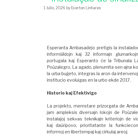
1 Julio, 2026
by
Everton Linhares
Esperanta Ambasadejo pretigis la instalad
informŝildojn kaj 32 informajn glumarkoj
portugala kaj Esperanto ĉe la Tribunala L
Poŭzalegro. La agado, plenumita sen ajna k
la urba buĝeto, integras la aron da intervenoj 
institucio evoluigas en la urbo ekde 2017.
Historio kaj Efektivigo
La projekto, memstare prizorgata de Amba
jam ampleksis diversajn lokojn de Poŭzale
instalaĵoj sekvas teknikajn kriteriojn de v
kaj daŭripovo, prioritatante la funkcieco
informoj en libertempaj kaj cirkulaj areoj.