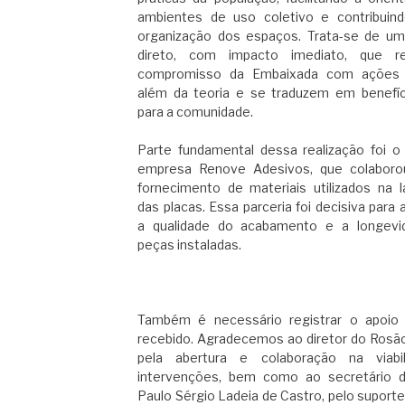
ambientes de uso coletivo e contribuin
organização dos espaços. Trata-se de um
direto, com impacto imediato, que r
compromisso da Embaixada com ações
além da teoria e se traduzem em benefíc
para a comunidade.
Parte fundamental dessa realização foi o
empresa Renove Adesivos, que colabor
fornecimento de materiais utilizados na 
das placas. Essa parceria foi decisiva para
a qualidade do acabamento e a longevi
peças instaladas.
Também é necessário registrar o apoio i
recebido. Agradecemos ao diretor do Rosão
pela abertura e colaboração na viabi
intervenções, bem como ao secretário d
Paulo Sérgio Ladeia de Castro, pelo suporte