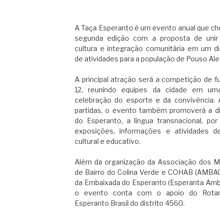
A Taça Esperanto é um evento anual que ch
segunda edição com a proposta de unir 
cultura e integração comunitária em um di
de atividades para a população de Pouso Ale
A principal atração será a competição de fu
12, reunindo equipes da cidade em um
celebração do esporte e da convivência.
partidas, o evento também promoverá a d
do Esperanto, a língua transnacional, po
exposições, informações e atividades d
cultural e educativo.
Além da organização da Associação dos 
de Bairro do Colina Verde e COHAB (AMB
da Embaixada do Esperanto (Esperanta Amb
o evento conta com o apoio do Rotar
Esperanto Brasil do distrito 4560.