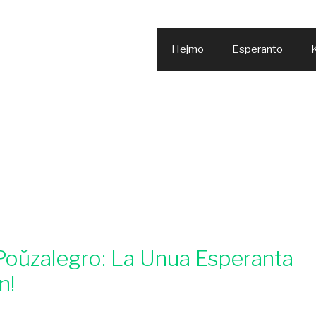
Hejmo
Esperanto
K
Poŭzalegro: La Unua Esperanta
n!