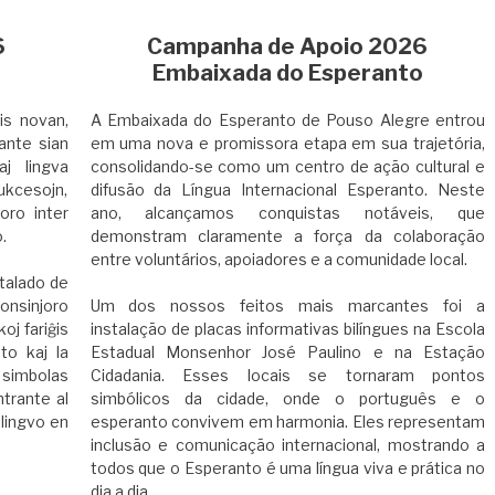
6
Campanha de Apoio 2026
o
Embaixada do Esperanto
is novan,
A Embaixada do Esperanto de Pouso Alegre entrou
ante sian
em uma nova e promissora etapa em sua trajetória,
j lingva
consolidando-se como um centro de ação cultural e
sukcesojn,
difusão da Língua Internacional Esperanto. Neste
oro inter
ano, alcançamos conquistas notáveis, que
.
demonstram claramente a força da colaboração
entre voluntários, apoiadores e a comunidade local.
stalado de
Monsinjoro
Um dos nossos feitos mais marcantes foi a
oj fariĝis
instalação de placas informativas bilíngues na Escola
to kaj la
Estadual Monsenhor José Paulino e na Estação
 simbolas
Cidadania. Esses locais se tornaram pontos
trante al
simbólicos da cidade, onde o português e o
 lingvo en
esperanto convivem em harmonia. Eles representam
inclusão e comunicação internacional, mostrando a
todos que o Esperanto é uma língua viva e prática no
dia a dia.