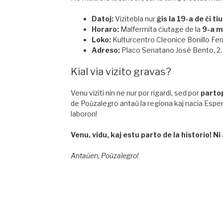
Datoj:
Vizitebla nur
ĝis la 19-a de ĉi t
Horaro:
Malfermita ĉiutage de la
9-a m
Loko:
Kulturcentro Cleonice Bonillo Ferna
Adreso:
Placo Senatano José Bento, 2.
Kial via vizito gravas?
​Venu viziti nin ne nur por rigardi, sed por
parto
de Poŭzalegro antaŭ la regiona kaj nacia Esper
laboron!
Venu, vidu, kaj estu parto de la historio! Ni
Antaŭen, Poŭzalegro!