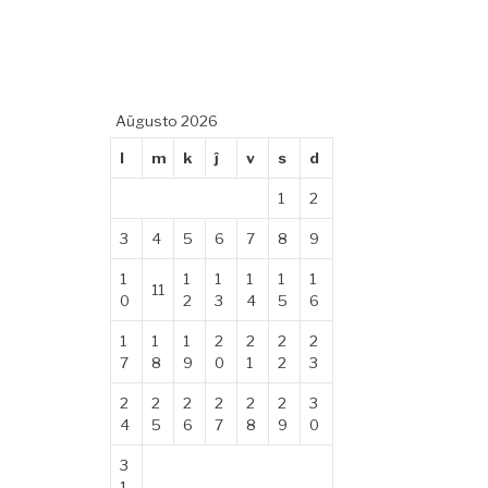
Aŭgusto 2026
l
m
k
ĵ
v
s
d
1
2
3
4
5
6
7
8
9
1
1
1
1
1
1
11
0
2
3
4
5
6
1
1
1
2
2
2
2
7
8
9
0
1
2
3
2
2
2
2
2
2
3
4
5
6
7
8
9
0
3
1