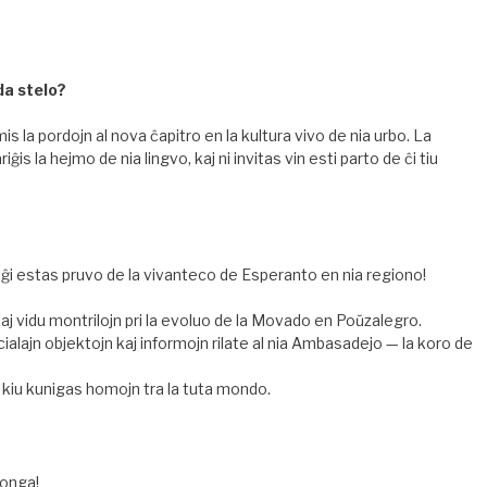
da stelo?
s la pordojn al nova ĉapitro en la kultura vivo de nia urbo. La
riĝis la hejmo de nia lingvo, kaj ni invitas vin esti parto de ĉi tiu
j; ĝi estas pruvo de la vivanteco de Esperanto en nia regiono!
aj vidu montrilojn pri la evoluo de la Movado en Poŭzalegro.
alajn objektojn kaj informojn rilate al nia Ambasadejo — la koro de
 kiu kunigas homojn tra la tuta mondo.
longa!