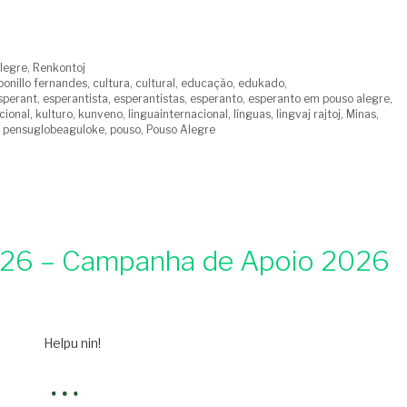
legre
,
Renkontoj
bonillo fernandes
,
cultura
,
cultural
,
educação
,
edukado
,
sperant
,
esperantista
,
esperantistas
,
esperanto
,
esperanto em pouso alegre
,
cional
,
kulturo
,
kunveno
,
linguainternacional
,
línguas
,
lingvaj rajtoj
,
Minas
,
,
pensuglobeaguloke
,
pouso
,
Pouso Alegre
26 – Campanha de Apoio 2026