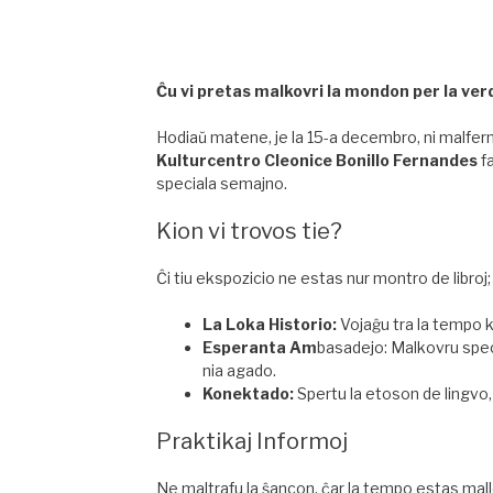
Ĉu vi pretas malkovri la mondon per la ver
Hodiaŭ matene, je la 15-a decembro, ni malfermi
Kulturcentro Cleonice Bonillo Fernandes
fa
speciala semajno.
​Kion vi trovos tie?
​Ĉi tiu ekspozicio ne estas nur montro de libro
La Loka Historio:
Vojaĝu tra la tempo k
Esperanta Am
basadejo: Malkovru speci
nia agado.
Konektado:
Spertu la etoson de lingvo,
Praktikaj Informoj
​Ne maltrafu la ŝancon, ĉar la tempo estas mal