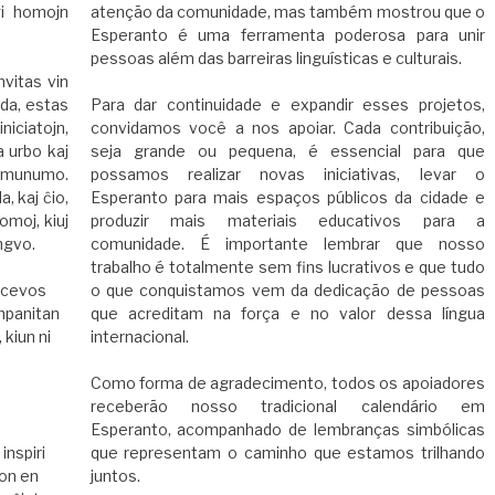
gi homojn
atenção da comunidade, mas também mostrou que o
Esperanto é uma ferramenta poderosa para unir
pessoas além das barreiras linguísticas e culturais.
invitas vin
nda, estas
Para dar continuidade e expandir esses projetos,
iciatojn,
convidamos você a nos apoiar. Cada contribuição,
a urbo kaj
seja grande ou pequena, é essencial para que
omunumo.
possamos realizar novas iniciativas, levar o
, kaj ĉio,
Esperanto para mais espaços públicos da cidade e
omoj, kiuj
produzir mais materiais educativos para a
ingvo.
comunidade. É importante lembrar que nosso
trabalho é totalmente sem fins lucrativos e que tudo
ricevos
o que conquistamos vem da dedicação de pessoas
mpanitan
que acreditam na força e no valor dessa língua
 kiun ni
internacional.
Como forma de agradecimento, todos os apoiadores
receberão nosso tradicional calendário em
Esperanto, acompanhado de lembranças simbólicas
inspiri
que representam o caminho que estamos trilhando
ron en
juntos.