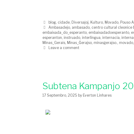
blog
,
cidade
,
Diversaĵoj
,
Kulturo
,
Movado
,
Pouso A
Ambasadejo
,
ambasado
,
centro cultural cleonice 
embaixada_do_esperanto
,
embaixadadoesperanto
,
e
esperanton
,
instruado
,
interlíngua
,
internacia
,
interna
Minas_Gerais
,
Minas_Ĝerajso
,
minasĝerajso.
,
movado
Leave a comment
Subtena Kampanjo 20
17 Septembro, 2025
by
Everton Linhares