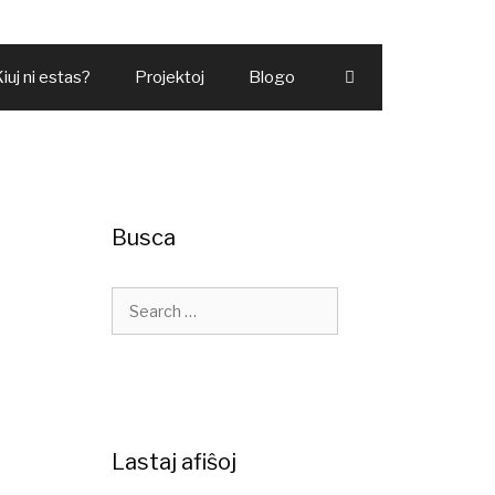
iuj ni estas?
Projektoj
Blogo
Busca
Lastaj afiŝoj