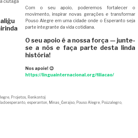
la ĉiutaga
Com o seu apoio, poderemos fortalecer o
movimento, inspirar novas gerações e transformar
aliĝu
Pouso Alegre em uma cidade onde o Esperanto seja
parte integrante da vida cotidiana.
mirinda
O seu apoio é a nossa força — junte-
se a nós e faça parte desta linda
história!
Nos apoie! 😉
https://linguainternacional.org/filiacao/
legre
,
Projetos
,
Renkontoj
dadoesperanto
,
esperanton
,
Minas_Ĝerajso
,
Pouso Alegre
,
Poŭzalegro
,