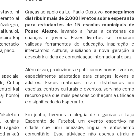
stavo, ni
Graças ao apoio da Lei Paulo Gustavo,
conseguimos
peranto al
distribuir mais de 2.000 livretos sobre esperanto
zalegro,
para estudantes de 15 escolas municipais de
j junuloj.
Pouso Alegre
, levando a língua a centenas de
inspiro kaj
crianças e jovens. Esses livretos se tornaram
generacio
valiosas ferramentas de educação, inspiração e
aj paco.
intercâmbio cultural, auxiliando a nova geração a
descobrir a ideia de comunicação internacional e paz.
Além disso, produzimos e publicamos novos livretos,
, speciale
especialmente adaptados para crianças, jovens e
j. Ĉi tiuj
adultos. Esses materiais foram distribuídos em
entroj kaj
escolas, centros culturais e eventos, servindo como
taj homoj
recurso para que mais pessoas conheçam a utilidade
.
e o significado do Esperanto.
Pokaleton
Em junho, tivemos a alegria de organizar a Taça
u kunigis
Esperanto de Futebol, um evento esportivo na
 tiu agado
cidade que uniu amizade, língua e entusiasmo
sed ankaŭ
comunitário. Essa atividade não apenas atraiu a