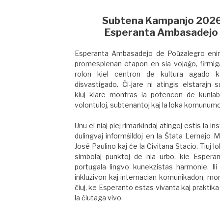
Subtena Kampanjo 202
Esperanta Ambasadej
Esperanta Ambasadejo de Poŭzalegro enir
promesplenan etapon en sia vojaĝo, firmig
rolon kiel centron de kultura agado ka
disvastigado. Ĉi-jare ni atingis elstarajn 
kiuj klare montras la potencon de kunlab
volontuloj, subtenantoj kaj la loka komunumo
Unu el niaj plej rimarkindaj atingoj estis la in
dulingvaj informŝildoj en la Ŝtata Lernejo 
José Paulino kaj ĉe la Civitana Stacio. Tiuj lok
simbolaj punktoj de nia urbo, kie Esperan
portugala lingvo kunekzistas harmonie. Ili
inkluzivon kaj internacian komunikadon, mon
ĉiuj, ke Esperanto estas vivanta kaj praktika
la ĉiutaga vivo.