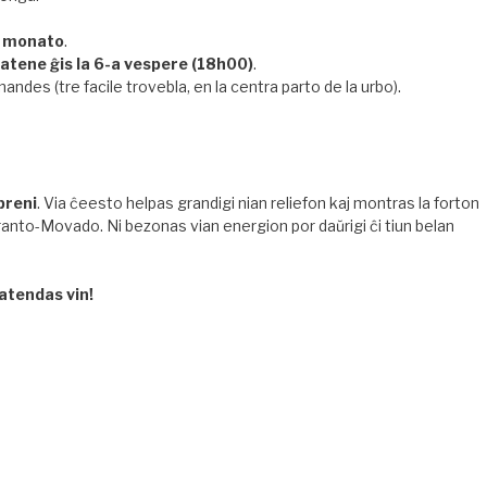
iu monato
.
atene ĝis la 6-a vespere (18h00)
.
ndes (tre facile trovebla, en la centra parto de la urbo).
preni
. Via ĉeesto helpas grandigi nian reliefon kaj montras la forton
anto-Movado. Ni bezonas vian energion por daŭrigi ĉi tiun belan
 atendas vin!