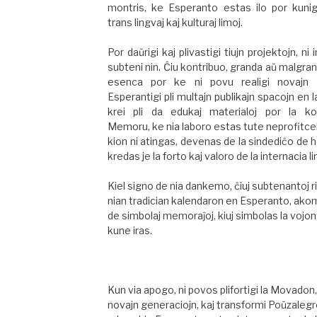
montris, ke Esperanto estas ilo por kuni
trans lingvaj kaj kulturaj limoj.
Por daŭrigi kaj plivastigi tiujn projektojn, ni 
subteni nin. Ĉiu kontribuo, granda aŭ malgra
esenca por ke ni povu realigi novajn in
Esperantigi pli multajn publikajn spacojn en l
krei pli da edukaj materialoj por la k
Memoru, ke nia laboro estas tute neprofitcela
kion ni atingas, devenas de la sindediĉo de h
kredas je la forto kaj valoro de la internacia l
Kiel signo de nia dankemo, ĉiuj subtenantoj 
nian tradician kalendaron en Esperanto, ako
de simbolaj memoraĵoj, kiuj simbolas la vojon,
kune iras.
Kun via apogo, ni povos plifortigi la Movadon, 
novajn generaciojn, kaj transformi Poŭzaleg