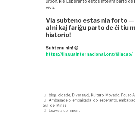
urbon, kie Esperanto estos integra parto de 
vivo.
Via subteno estas nia forto — 
al ni kaj fariĝu parto de ĉi tiu 
historio!
Subtenu nin! 😉
https://linguainternacional.org/filiacao/
blog
,
cidade
,
Diversaĵoj
,
Kulturo
,
Movado
,
Pouso A
Ambasadejo
,
embaixada_do_esperanto
,
embaixa
Sul_de_Minas
Leave a comment