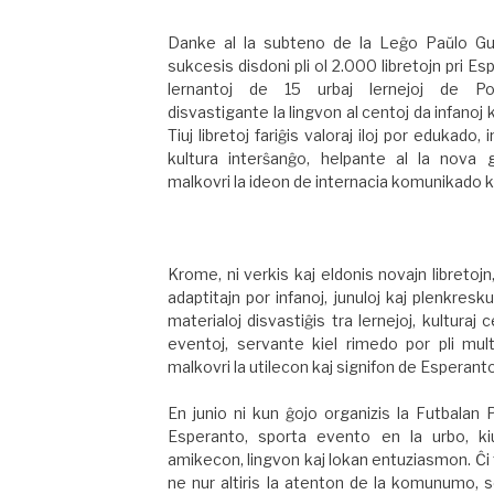
Danke al la subteno de la Leĝo Paŭlo Gu
sukcesis disdoni pli ol 2.000 libretojn pri Es
lernantoj de 15 urbaj lernejoj de Poŭ
disvastigante la lingvon al centoj da infanoj ka
Tiuj libretoj fariĝis valoraj iloj por edukado, 
kultura interŝanĝo, helpante al la nova 
malkovri la ideon de internacia komunikado k
Krome, ni verkis kaj eldonis novajn libretojn
adaptitajn por infanoj, junuloj kaj plenkreskulo
materialoj disvastiĝis tra lernejoj, kulturaj c
eventoj, servante kiel rimedo por pli mul
malkovri la utilecon kaj signifon de Esperanto
En junio ni kun ĝojo organizis la Futbalan 
Esperanto, sporta evento en la urbo, ki
amikecon, lingvon kaj lokan entuziasmon. Ĉi
ne nur altiris la atenton de la komunumo, 