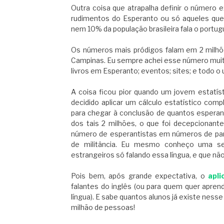
Outra coisa que atrapalha definir o número
rudimentos do Esperanto ou só aqueles que s
nem 10% da população brasileira fala o port
Os números mais pródigos falam em 2 milh
Campinas. Eu sempre achei esse número muito 
livros em Esperanto; eventos; sites; e todo o
A coisa ficou pior quando um jovem estatís
decidido aplicar um cálculo estatístico c
para chegar à conclusão de quantos esperanti
dos tais 2 milhões, o que foi decepcionante
número de esperantistas em números de par
de militância. Eu mesmo conheço uma sen
estrangeiros só falando essa língua, e que 
Pois bem, após grande expectativa, o
apli
falantes do inglês (ou para quem quer apren
língua). E sabe quantos alunos já existe nes
milhão de pessoas!