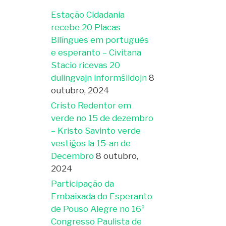
Estação Cidadania
recebe 20 Placas
Bilíngues em português
e esperanto – Civitana
Stacio ricevas 20
dulingvajn informŝildojn
8
outubro, 2024
Cristo Redentor em
verde no 15 de dezembro
– Kristo Savinto verde
vestiĝos la 15-an de
Decembro
8 outubro,
2024
e
Participação da
u
Embaixada do Esperanto
e
de Pouso Alegre no 16º
Congresso Paulista de