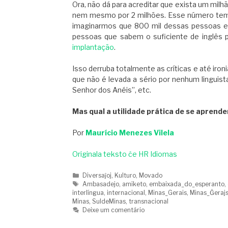
Ora, não dá para acreditar que exista um mil
nem mesmo por 2 milhões. Esse número tem q
imaginarmos que 800 mil dessas pessoas e
pessoas que sabem o suficiente de inglês p
implantação
.
Isso derruba totalmente as críticas e até ironi
que não é levada a sério por nenhum linguist
Senhor dos Anéis”, etc.
Mas qual a utilidade prática de se aprende
Por
Maurício Menezes Vilela
Originala teksto ĉe HR Idiomas
Categorias
Diversaĵoj
,
Kulturo
,
Movado
Tags
Ambasadejo
,
amiketo
,
embaixada_do_esperanto
,
interlíngua
,
internacional
,
Minas_Gerais
,
Minas_Ĝeraj
Minas
,
SuldeMinas
,
transnacional
Deixe um comentário