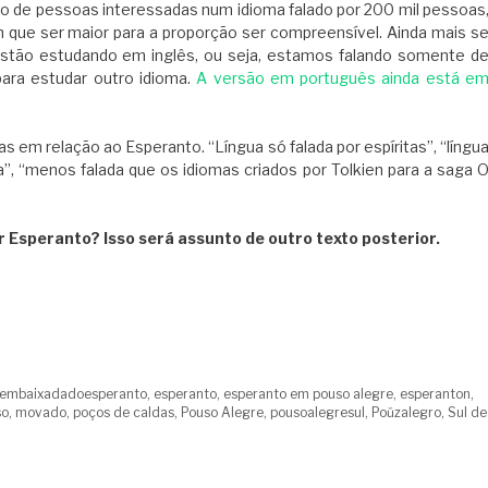
hão de pessoas interessadas num idioma falado por 200 mil pessoas
ue ser maior para a proporção ser compreensível. Ainda mais s
stão estudando em inglês, ou seja, estamos falando somente d
ara estudar outro idioma.
A versão em português ainda está e
as em relação ao Esperanto. “Língua só falada por espíritas”, “língu
a”, “menos falada que os idiomas criados por Tolkien para a saga 
r Esperanto? Isso será assunto de outro texto posterior.
embaixadadoesperanto
,
esperanto
,
esperanto em pouso alegre
,
esperanton
,
so
,
movado
,
poços de caldas
,
Pouso Alegre
,
pousoalegresul
,
Poŭzalegro
,
Sul de