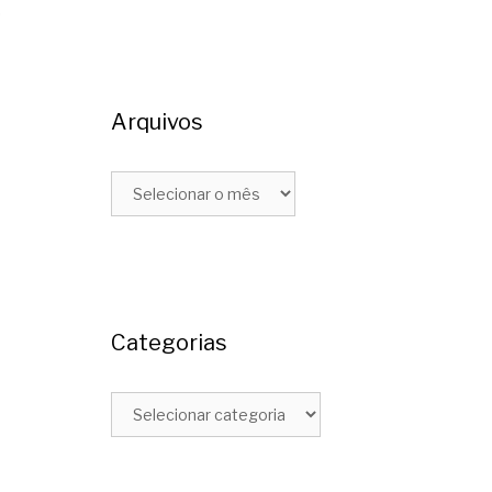
,
e
e
m
Arquivos
a
O
Arquivos
Categorias
Categorias