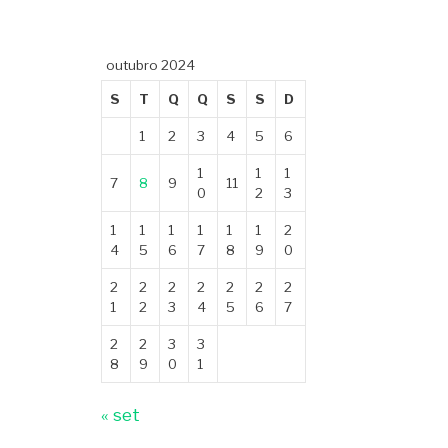
outubro 2024
S
T
Q
Q
S
S
D
1
2
3
4
5
6
1
1
1
7
8
9
11
0
2
3
1
1
1
1
1
1
2
4
5
6
7
8
9
0
2
2
2
2
2
2
2
1
2
3
4
5
6
7
2
2
3
3
8
9
0
1
« set