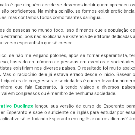
 exato é que ninguém decide se devemos incluir quem aprendeu o
ão proficientes. Na minha opinião, se formos exigir proficiência
uguês, mas contamos todos como falantes da língua…
ões de pessoas no mundo todo. Isso é menos que a população d
estranho, pois não explicaria a existência de editoras dedicadas 
 universo esperantista que só cresce.
tico, se não me engano polonês, após se tornar esperantista, te
omplexo, baseado em número de pessoas em eventos e sociedades
stas existiriam nos diversos países. O resultado foi muito abaix
. Mas o raciocínio dele já estava errado desde o início. Basear 
ticipantes de congressos e sociedades é querer levantar númer
hora que fala Esperanto, já tendo viajado a diversos paíse
não vai em congressos ou é membro de nenhuma sociedade.
cativo Duolingo
lançou sua versão de curso de Esperanto par
der Esperanto e sabe o suficiente de inglês para estudar por ess
se aplicativo só estudando Esperanto em inglês e outros idiomas? U