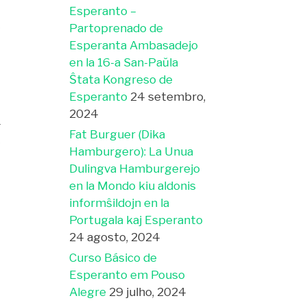
Esperanto –
s
,
Partoprenado de
Esperanta Ambasadejo
en la 16-a San-Paŭla
e
Ŝtata Kongreso de
a
Esperanto
24 setembro,
2024
r
Fat Burguer (Dika
,
Hamburgero): La Unua
o
Dulingva Hamburgerejo
o
o
en la Mondo kiu aldonis
s
informŝildojn en la
Portugala kaj Esperanto
24 agosto, 2024
a
a
Curso Básico de
m
Esperanto em Pouso
Alegre
29 julho, 2024