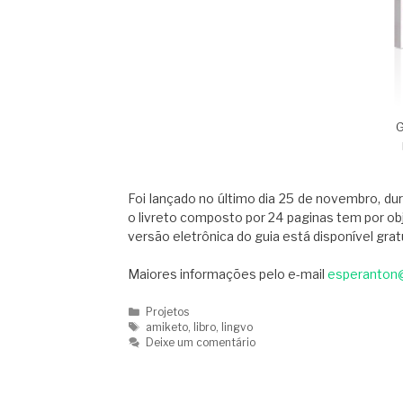
G
Foi lançado no último dia 25 de novembro, du
o livreto composto por 24 paginas tem por ob
versão eletrônica do guia está disponível gra
Maiores informações pelo e-mail
esperanton
Categorias
Projetos
Tags
amiketo
,
libro
,
lingvo
Deixe um comentário