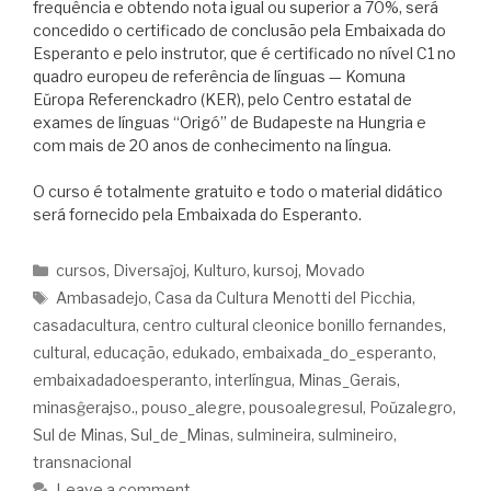
frequência e obtendo nota igual ou superior a 70%, será
concedido o certificado de conclusão pela Embaixada do
Esperanto e pelo instrutor, que é certificado no nível C1 no
quadro europeu de referência de línguas — Komuna
Eŭropa Referenckadro (KER), pelo Centro estatal de
exames de línguas “Origó” de Budapeste na Hungria e
com mais de 20 anos de conhecimento na língua.
O curso é totalmente gratuito e todo o material didático
será fornecido pela Embaixada do Esperanto.
cursos
,
Diversaĵoj
,
Kulturo
,
kursoj
,
Movado
Ambasadejo
,
Casa da Cultura Menotti del Picchia
,
casadacultura
,
centro cultural cleonice bonillo fernandes
,
cultural
,
educação
,
edukado
,
embaixada_do_esperanto
,
embaixadadoesperanto
,
interlíngua
,
Minas_Gerais
,
minasĝerajso.
,
pouso_alegre
,
pousoalegresul
,
Poŭzalegro
,
Sul de Minas
,
Sul_de_Minas
,
sulmineira
,
sulmineiro
,
transnacional
Leave a comment