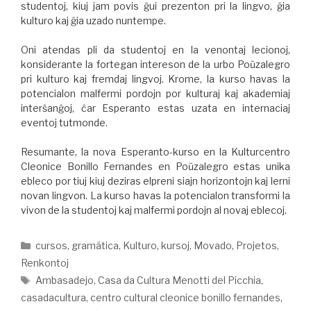
studentoj, kiuj jam povis ĝui prezenton pri la lingvo, ĝia
kulturo kaj ĝia uzado nuntempe.
Oni atendas pli da studentoj en la venontaj lecionoj,
konsiderante la fortegan intereson de la urbo Poŭzalegro
pri kulturo kaj fremdaj lingvoj. Krome, la kurso havas la
potencialon malfermi pordojn por kulturaj kaj akademiaj
interŝanĝoj, ĉar Esperanto estas uzata en internaciaj
eventoj tutmonde.
Resumante, la nova Esperanto-kurso en la Kulturcentro
Cleonice Bonillo Fernandes en Poŭzalegro estas unika
ebleco por tiuj kiuj deziras elpreni siajn horizontojn kaj lerni
novan lingvon. La kurso havas la potencialon transformi la
vivon de la studentoj kaj malfermi pordojn al novaj eblecoj.
cursos
,
gramática
,
Kulturo
,
kursoj
,
Movado
,
Projetos
,
Renkontoj
Ambasadejo
,
Casa da Cultura Menotti del Picchia
,
casadacultura
,
centro cultural cleonice bonillo fernandes
,