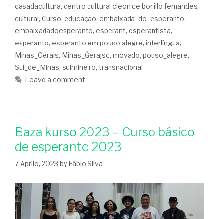
casadacultura
,
centro cultural cleonice bonillo fernandes
,
cultural
,
Curso
,
educação
,
embaixada_do_esperanto
,
embaixadadoesperanto
,
esperant
,
esperantista
,
esperanto
,
esperanto em pouso alegre
,
interlíngua
,
Minas_Gerais
,
Minas_Ĝerajso
,
movado
,
pouso_alegre
,
Sul_de_Minas
,
sulmineiro
,
transnacional
Leave a comment
Baza kurso 2023 – Curso básico
de esperanto 2023
7 Aprilo, 2023
by
Fábio Silva