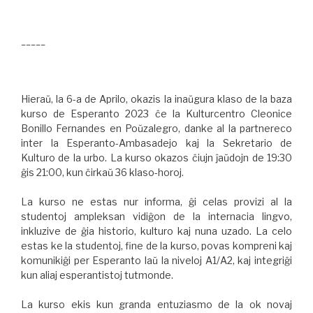
_____
Hieraŭ, la 6-a de Aprilo, okazis la inaŭgura klaso de la baza
kurso de Esperanto 2023 ĉe la Kulturcentro Cleonice
Bonillo Fernandes en Poŭzalegro, danke al la partnereco
inter la Esperanto-Ambasadejo kaj la Sekretario de
Kulturo de la urbo. La kurso okazos ĉiujn ĵaŭdojn de 19:30
ĝis 21:00, kun ĉirkaŭ 36 klaso-horoj.
La kurso ne estas nur informa, ĝi celas provizi al la
studentoj ampleksan vidiĝon de la internacia lingvo,
inkluzive de ĝia historio, kulturo kaj nuna uzado. La celo
estas ke la studentoj, fine de la kurso, povas kompreni kaj
komunikiĝi per Esperanto laŭ la niveloj A1/A2, kaj integriĝi
kun aliaj esperantistoj tutmonde.
La kurso ekis kun granda entuziasmo de la ok novaj