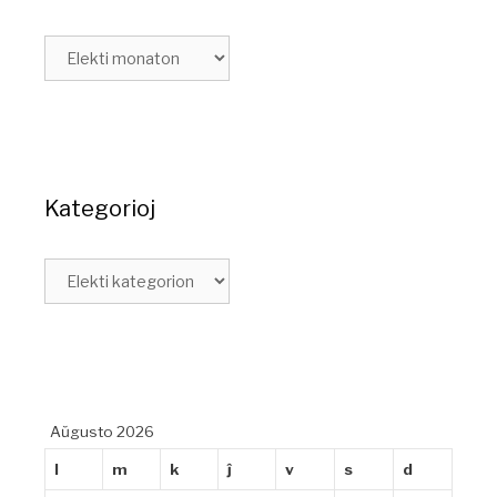
Kategorioj
Aŭgusto 2026
l
m
k
ĵ
v
s
d