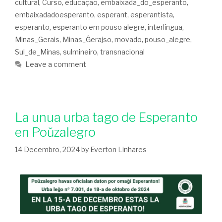
cultural
,
Curso
,
educação
,
embaixada_do_esperanto
,
embaixadadoesperanto
,
esperant
,
esperantista
,
esperanto
,
esperanto em pouso alegre
,
interlíngua
,
Minas_Gerais
,
Minas_Ĝerajso
,
movado
,
pouso_alegre
,
Sul_de_Minas
,
sulmineiro
,
transnacional
Leave a comment
La unua urba tago de Esperanto
en Poŭzalegro
14 Decembro, 2024
by
Everton Linhares