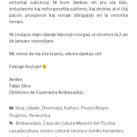
estontaj sukcesoj. Ni kore dankas vin pro via fido,
entuziasmo kaj neforgesebla subteno, kaj deziras al vi ĉiuj
pacon, prosperon kaj novajn atingaĵojn en la venonta
tempo.
Ni ĉesigos niajn ĉijarajn laborojn morgaŭ, ni revenos la 2-an
de januaro venontjare.
Mi, nome de nia eta teamo, elkore dankas vin!
Feliĉajn festojn!
Amike,
Fabjo Silva
Direktoro de Esperanta Ambasadejo
blog
,
cidade
,
Diversaĵoj
,
Kulturo
,
Pouso Alegre
,
Projetos
,
Renkontoj
Ambasadejo
,
Casa da Cultura Menotti del Picchia
,
casadacultura
,
centro cultural cleonice bonillo fernandes
,