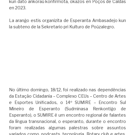
kun dato ankoraŭ konfirmota, okazos en Poços de Caldas
en 2023.
La aranĝo estis organizita de Esperanta Ambasadejo kun
la subteno de la Sekretario pri Kulturo de Poŭzalegro.
No último domingo, 18/12, foi realizado nas dependências
da Estação Cidadania – Complexo CEUs – Centro de Artes
e Esportes Unificados, o 14º SUMIRE – Encontro Sul
Mineiro de Esperanto (Sudminasa Renkontiĝo de
Esperanto), o SUMIRE é um encontro regional de falantes
da língua transnacional, o esperanto, durante o encontro
foram realizadas algumas palestras sobre assuntos
variados como, podcasts, tecnologia, Rotary club e artes,