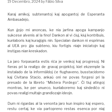
19 Decembro, 2024
by
Fábio Silva
Karaj amikoj, subtenantoj kaj apogantoj de Esperanta
Ambasadejo,
Kun ĝojo mi anoncas, ke nia jarfina apoga kampanjo
sukcese alvenis al la fino! Dankon al vi ĉiuj, kiuj kontribuis,
kunlaboris kaj kuraĝigis nin. Specialan dankon ni esprimas
al UEA pro ĝia subteno, kiu fortigis niajn iniciatojn kaj
instigas nian kreskadon.
La jaro forpasanta estis riĉa je venkoj kaj progresoj. Ni
fieras pri la realigo de gravaj projektoj, kiel ekzemple la
instalado de la informŝildoj ĉe flughaveno, busstacidomo
kaj Civitana Stacio, ankaŭ oni ne povas forgesi pri la
presado de la libreto “Mistera Pordego”. Ĉi tiuj atingoj
montras, ke per unueco, kunlaboremo kaj sindediĉo ni
povas realigi multajn grandiozajn ideojn.
Dum ni rigardas al la venonta jaro kun inspiro kaj espero,
restu certaj, ke via partopreno restas esenca por niaj