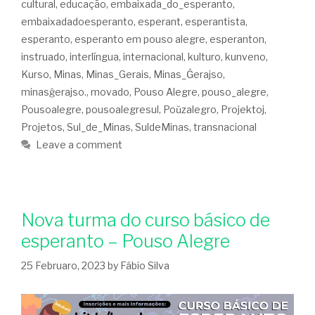
cultural
,
educação
,
embaixada_do_esperanto
,
embaixadadoesperanto
,
esperant
,
esperantista
,
esperanto
,
esperanto em pouso alegre
,
esperanton
,
instruado
,
interlíngua
,
internacional
,
kulturo
,
kunveno
,
Kurso
,
Minas
,
Minas_Gerais
,
Minas_Ĝerajso
,
minasĝerajso.
,
movado
,
Pouso Alegre
,
pouso_alegre
,
Pousoalegre
,
pousoalegresul
,
Poŭzalegro
,
Projektoj
,
Projetos
,
Sul_de_Minas
,
SuldeMinas
,
transnacional
Leave a comment
Nova turma do curso básico de
esperanto – Pouso Alegre
25 Februaro, 2023
by
Fábio Silva