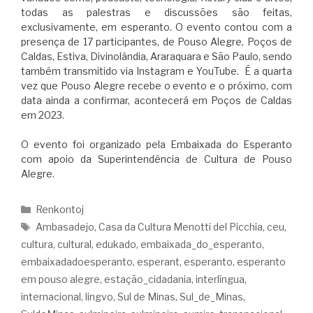
todas as palestras e discussões são feitas,
exclusivamente, em esperanto. O evento contou com a
presença de 17 participantes, de Pouso Alegre, Poços de
Caldas, Estiva, Divinolândia, Araraquara e São Paulo, sendo
também transmitido via Instagram e YouTube. É a quarta
vez que Pouso Alegre recebe o evento e o próximo, com
data ainda a confirmar, acontecerá em Poços de Caldas
em 2023.
O evento foi organizado pela Embaixada do Esperanto
com apoio da Superintendência de Cultura de Pouso
Alegre.
Renkontoj
Ambasadejo
,
Casa da Cultura Menotti del Picchia
,
ceu
,
cultura
,
cultural
,
edukado
,
embaixada_do_esperanto
,
embaixadadoesperanto
,
esperant
,
esperanto
,
esperanto
em pouso alegre
,
estação_cidadania
,
interlíngua
,
internacional
,
lingvo
,
Sul de Minas
,
Sul_de_Minas
,