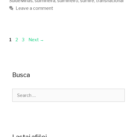
SuldeMinas
,
sulmineira
,
sulmineiro
,
sumire
,
transnacional
Leave a comment
1
2
3
Next
→
Busca