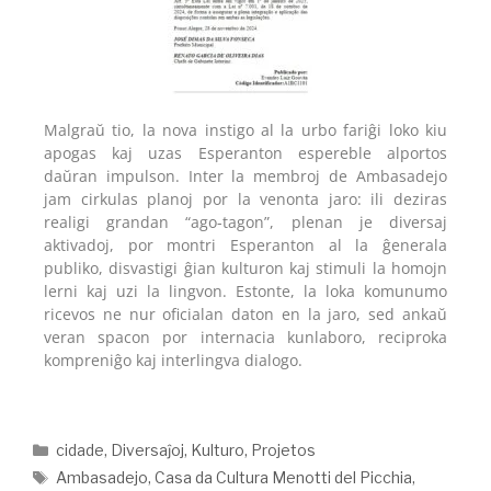
Malgraŭ tio, la nova instigo al la urbo fariĝi loko kiu
apogas kaj uzas Esperanton espereble alportos
daŭran impulson. Inter la membroj de Ambasadejo
jam cirkulas planoj por la venonta jaro: ili deziras
realigi grandan “ago-tagon”, plenan je diversaj
aktivadoj, por montri Esperanton al la ĝenerala
publiko, disvastigi ĝian kulturon kaj stimuli la homojn
lerni kaj uzi la lingvon. Estonte, la loka komunumo
ricevos ne nur oficialan daton en la jaro, sed ankaŭ
veran spacon por internacia kunlaboro, reciproka
kompreniĝo kaj interlingva dialogo.
cidade
,
Diversaĵoj
,
Kulturo
,
Projetos
Ambasadejo
,
Casa da Cultura Menotti del Picchia
,