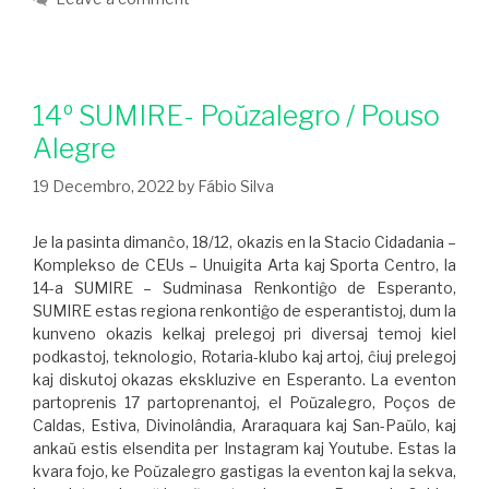
14º SUMIRE- Poŭzalegro / Pouso
Alegre
19 Decembro, 2022
by
Fábio Silva
Je la pasinta dimanĉo, 18/12, okazis en la Stacio Cidadania –
Komplekso de CEUs – Unuigita Arta kaj Sporta Centro, la
14-a SUMIRE – Sudminasa Renkontiĝo de Esperanto,
SUMIRE estas regiona renkontiĝo de esperantistoj, dum la
kunveno okazis kelkaj prelegoj pri diversaj temoj kiel
podkastoj, teknologio, Rotaria-klubo kaj artoj, ĉiuj prelegoj
kaj diskutoj okazas ekskluzive en Esperanto. La eventon
partoprenis 17 partoprenantoj, el Poŭzalegro, Poços de
Caldas, Estiva, Divinolândia, Araraquara kaj San-Paŭlo, kaj
ankaŭ estis elsendita per Instagram kaj Youtube. Estas la
kvara fojo, ke Poŭzalegro gastigas la eventon kaj la sekva,